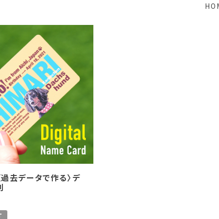
HO
〈過去データで作る〉デ
刺
T