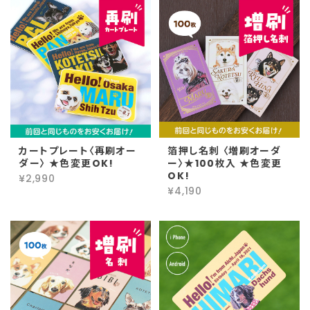
カートプレート〈再刷オー
箔押し名刺 〈増刷オーダ
ダー〉 ★色変更OK!
ー〉★100枚入 ★色変更
OK!
¥2,990
¥4,190