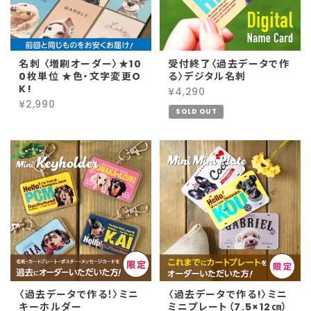
名刺 〈増刷オーダー〉★10
受付終了〈過去データで作
0枚単位 ★色・文字変更O
る〉デジタル名刺
K!
¥4,290
¥2,990
SOLD OUT
〈過去データで作る！〉ミニ
〈過去データで作る!〉ミニ
キーホルダー
ミニプレート（7.5×12㎝）