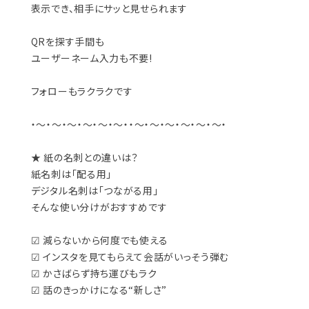
表示でき、相手にサッと見せられます
QRを探す手間も
ユーザーネーム入力も不要!
フォローもラクラクです
・～・～・～・～・～・～・・～・～・～・～・～・～・
★ 紙の名刺との違いは？
紙名刺は「配る用」
デジタル名刺は「つながる用」
そんな使い分けがおすすめです
☑︎ 減らないから何度でも使える
☑︎ インスタを見てもらえて会話がいっそう弾む
☑︎ かさばらず持ち運びもラク
☑︎ 話のきっかけになる“新しさ”