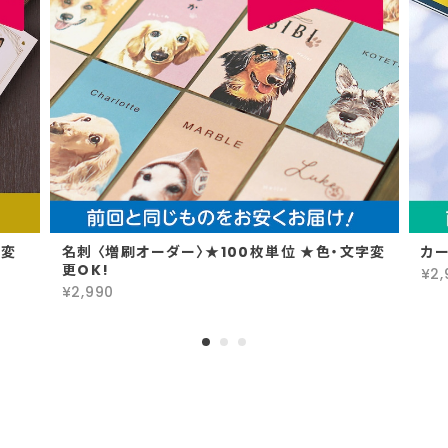
名刺 〈増刷オーダー用〉★100枚単位 ★色・文字変更はオプション
2025/09/16
この度も迅速なご対応ありがとうございました😊
リピートオーダーありがとうございま
す！ オフ会やイベント楽しんできてくだ
さいね♪ またのオーダーお待ちしてお
ります。
色変
名刺 〈増刷オーダー〉★100枚単位 ★色・文字変
カー
更OK!
¥2,
¥2,990
カート ネームプレート 〈ポップstyle〉
2025/09/02
商品が届くまで細かくご連絡してくれました！ 届いて
見てたら「わぁ〜」と歓声が上がりました✨️ すごく良
かったです♡ 可愛く作ってくれてありがとうございま