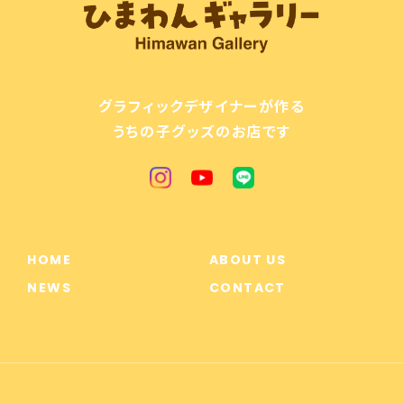
【期間限定募集：4/6まで】過去データで作るステッカー
2025/06/02
グラフィックデザイナーが作る
【キラキラ箔押し】名刺 ★100枚入
2025/03/15
うちの子グッズのお店です
とっても可愛くて素敵な商品をありがとうございまし
た♪ 実物を手に取り、本当に可愛くて感動しました
♡ また機会がございましたら、ぜひよろしくお願いい
たします！
HOME
ABOUT US
うれしいお言葉、ありがとうございます！
NEWS
CONTACT
お気に入りいただけてよかったです。 た
くさんお出かけを楽しんでくださいね。
またのオーダーお待ちしています🐾