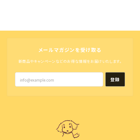
す😊
この度はオーダーありがとうございまし
た！ お気に入りいただけたようで とって
もうれしいです😊 ぜひお出かけやイベ
ントを 楽しんでくださいね🐾
メールマガジンを受け取る
新商品やキャンペーンなどのお得な情報をお届けいたします。
カート ネームプレート 〈ヴィンテージstyle〉 ★写真入りはオプション
2025/08/19
登録
【期間限定募集：4/6まで】うちの子 カーステッカー
2025/08/19