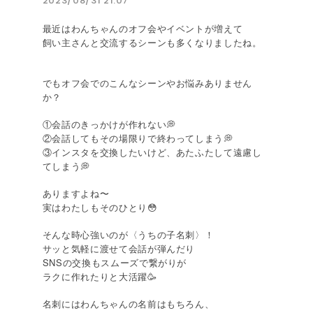
2023/08/31 21:07
最近はわんちゃんのオフ会やイベントが増えて
飼い主さんと交流するシーンも多くなりましたね。
でもオフ会でのこんなシーンやお悩みありません
か？
①会話のきっかけが作れない💭
②会話してもその場限りで終わってしまう💭
③インスタを交換したいけど、あたふたして遠慮し
てしまう💭
ありますよね〜
実はわたしもそのひとり😳
そんな時心強いのが〈うちの子名刺〉！
サッと気軽に渡せて会話が弾んだり
SNSの交換もスムーズで繋がりが
ラクに作れたりと大活躍🥳
名刺にはわんちゃんの名前はもちろん、