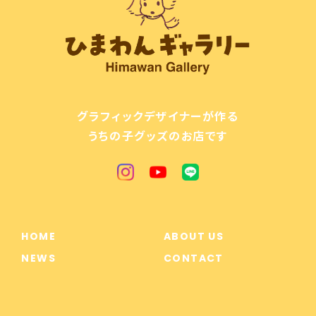
カート ネームプレート 〈ヴィンテージstyle〉 ★写真入りはオプション
2025/08/19
【期間限定募集：4/6まで】うちの子 カーステッカー
2025/08/19
グラフィックデザイナーが作る
うちの子グッズのお店です
【期間限定募集：4/6まで】過去データで作るステッカー
2025/06/02
HOME
ABOUT US
【キラキラ箔押し】名刺 ★100枚入
NEWS
CONTACT
2025/03/15
とっても可愛くて素敵な商品をありがとうございまし