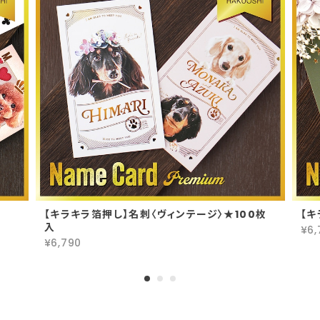
【期間限定11/30まで!】ポスターカレンダー 2026年
2026/01/03
カート ネームプレート 〈トランプstyle〉
2025/12/09
可愛いプレート ありがとうございました。 大変気に
入りました。
名刺 〈増刷オーダー用〉★100枚単位 ★色・文字変更はオプション
【キラキラ箔押し】名刺〈ヴィンテージ〉★100枚
【キ
2025/09/16
入
¥6,
¥6,790
この度も迅速なご対応ありがとうございました😊
リピートオーダーありがとうございま
す！ オフ会やイベント楽しんできてくだ