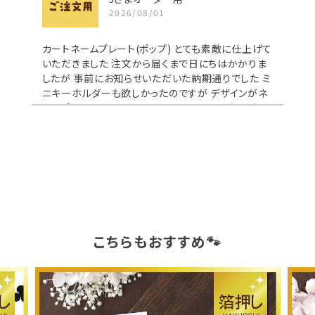
2026/08/01
カートネームプレート(ポップ) とても素敵に仕上げて
いただきました 注文から届くまで日にちはかかりま
したが 事前にお知らせいただいた納期通りでした ミ
ニキーホルダーも欲しかったのですが デザインがネ
ームプレートと同じだったので やめました 違うデザ
インでも作れたらよかったのになと思いました
カート ネームプレート 〈ラブリーstyle〉
2026/03/08
とても可愛いく作っていただき、ありがとうございまし
こちらもおすすめ🐾
た。 青に色変更していただいたハートがうちのわんこ
によく似合っています。 大切にさせていただきます✨️