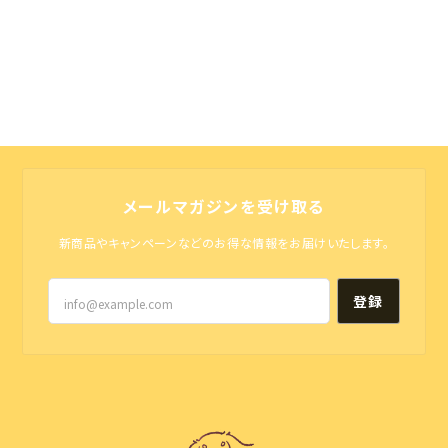
さいね♪ またのオーダーお待ちしてお
ります。
カート ネームプレート 〈ポップstyle〉
2025/09/02
商品が届くまで細かくご連絡してくれました！ 届いて
メールマガジンを受け取る
見てたら「わぁ〜」と歓声が上がりました✨️ すごく良
かったです♡ 可愛く作ってくれてありがとうございま
新商品やキャンペーンなどのお得な情報をお届けいたします。
す😊
登録
この度はオーダーありがとうございまし
た！ お気に入りいただけたようで とって
もうれしいです😊 ぜひお出かけやイベ
ントを 楽しんでくださいね🐾